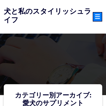
コ
ン
犬と私のスタイリッシュラ
テ
イフ
ン
ツ
へ
ス
キ
ッ
プ
カテゴリー別アーカイブ:
愛犬のサプリメント