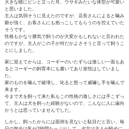
大きな瞳にピンと立った耳、ウサギみたいな体型が可愛い
と思いました。
主人は気弱そうに見えたのですが、店長さんによると噛み
癖が強く、お客さんにも抱っこしてもらうのを控えていた
そうです。
性格もかなり勝気で飼うのが大変かもしれないと言われた
のですが、主人がこの子が何だかよさそうと言って飼うこ
とにしました。
家に迎えてからは、コーギーのいたずらは激しい一面もあ
るとコーギーの飼育本にも書いてあり覚悟はしていまし
た。
家のものを噛んで破壊し、叱ると怒って威嚇し手を噛んで
来ます。
今まで犬を飼って来た私もこの性格の激しさには手こずっ
て、主人は犬を飼った経験がないので、こんなに人に歯向
かうとは思っていませんでした。
しかし、飼ったからには面倒を見ないと駄目だと言い、毎
日の散歩は私が2時間たっぷりして、夕方は主人が軽めに