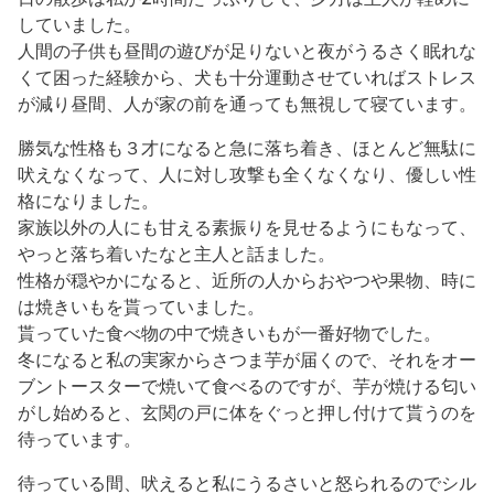
していました。
人間の子供も昼間の遊びが足りないと夜がうるさく眠れな
くて困った経験から、犬も十分運動させていればストレス
が減り昼間、人が家の前を通っても無視して寝ています。
勝気な性格も３才になると急に落ち着き、ほとんど無駄に
吠えなくなって、人に対し攻撃も全くなくなり、優しい性
格になりました。
家族以外の人にも甘える素振りを見せるようにもなって、
やっと落ち着いたなと主人と話ました。
性格が穏やかになると、近所の人からおやつや果物、時に
は焼きいもを貰っていました。
貰っていた食べ物の中で焼きいもが一番好物でした。
冬になると私の実家からさつま芋が届くので、それをオー
ブントースターで焼いて食べるのですが、芋が焼ける匂い
がし始めると、玄関の戸に体をぐっと押し付けて貰うのを
待っています。
待っている間、吠えると私にうるさいと怒られるのでシル