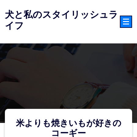
コ
ン
犬と私のスタイリッシュラ
テ
イフ
ン
ツ
へ
ス
キ
ッ
プ
米よりも焼きいもが好きの
コーギー