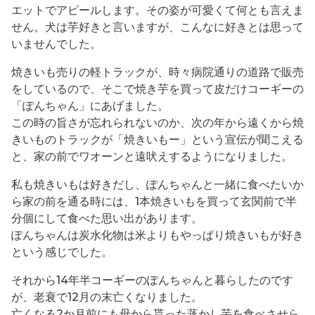
エットでアピールします。その姿が可愛くて何とも言えま
せん。犬は芋好きと言いますが、こんなに好きとは思って
いませんでした。
焼きいも売りの軽トラックが、時々病院通りの道路で販売
をしているので、そこで焼き芋を買って皮だけコーギーの
「ぽんちゃん」にあげました。
この時の旨さが忘れられないのか、次の年から遠くから焼
きいものトラックが「焼きいもー」という宣伝が聞こえる
と、家の前でワオーンと遠吠えするようになりました。
私も焼きいもは好きだし、ぽんちゃんと一緒に食べたいか
ら家の前を通る時には、1本焼きいもを買って玄関前で半
分個にして食べた思い出があります。
ぽんちゃんは炭水化物は米よりもやっぱり焼きいもが好き
という感じでした。
それから14年半コーギーのぽんちゃんと暮らしたのです
が、老衰で12月の末亡くなりました。
亡くなる2か月前にも母から貰った蒸かし芋を食べさせら