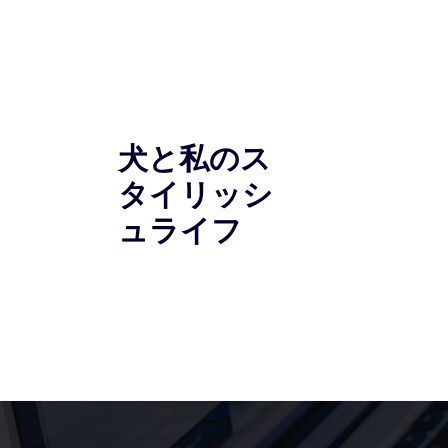
コ
ン
テ
ン
ツ
へ
犬と私のス
ス
キ
タイリッシ
ッ
ュライフ
プ