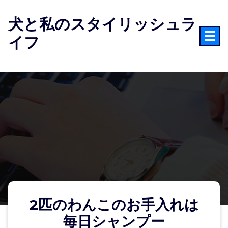
コ
ン
犬と私のスタイリッシュラ
テ
イフ
ン
ツ
へ
ス
キ
ッ
プ
2匹のわんこのお手入れは
毎日シャンプー