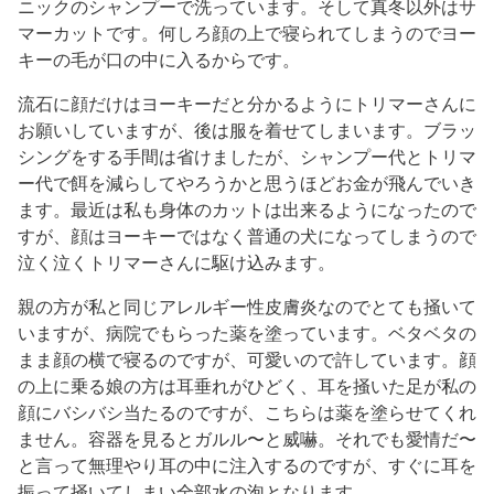
ニックのシャンプーで洗っています。そして真冬以外はサ
マーカットです。何しろ顔の上で寝られてしまうのでヨー
キーの毛が口の中に入るからです。
流石に顔だけはヨーキーだと分かるようにトリマーさんに
お願いしていますが、後は服を着せてしまいます。ブラッ
シングをする手間は省けましたが、シャンプー代とトリマ
ー代で餌を減らしてやろうかと思うほどお金が飛んでいき
ます。最近は私も身体のカットは出来るようになったので
すが、顔はヨーキーではなく普通の犬になってしまうので
泣く泣くトリマーさんに駆け込みます。
親の方が私と同じアレルギー性皮膚炎なのでとても掻いて
いますが、病院でもらった薬を塗っています。ベタベタの
まま顔の横で寝るのですが、可愛いので許しています。顔
の上に乗る娘の方は耳垂れがひどく、耳を掻いた足が私の
顔にバシバシ当たるのですが、こちらは薬を塗らせてくれ
ません。容器を見るとガルル〜と威嚇。それでも愛情だ〜
と言って無理やり耳の中に注入するのですが、すぐに耳を
振って掻いてしまい全部水の泡となります。