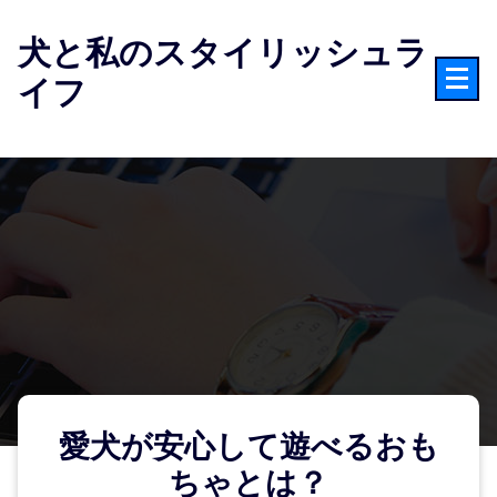
コ
ン
犬と私のスタイリッシュラ
テ
イフ
ン
ツ
へ
ス
キ
ッ
プ
愛犬が安心して遊べるおも
ちゃとは？