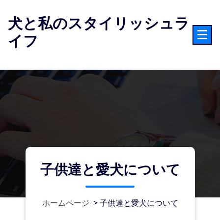
コ
ン
犬と私のスタイリッシュラ
テ
イフ
ン
ツ
へ
ス
キ
ッ
プ
子供達と愛犬について
ホームページ
>
子供達と愛犬について