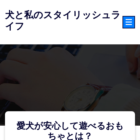
コ
ン
犬と私のスタイリッシュラ
テ
イフ
ン
ツ
へ
ス
キ
ッ
プ
愛犬が安心して遊べるおも
ちゃとは？