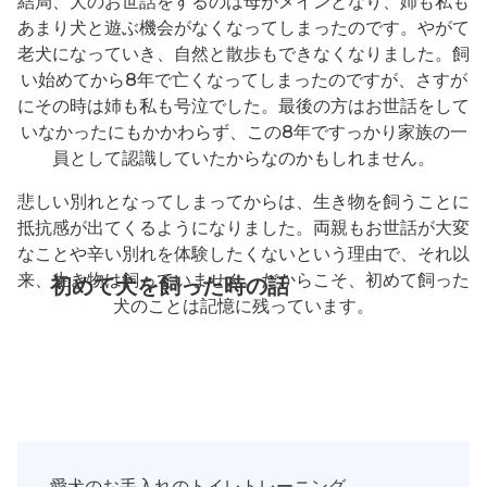
結局、犬のお世話をするのは母がメインとなり、姉も私も
あまり犬と遊ぶ機会がなくなってしまったのです。やがて
老犬になっていき、自然と散歩もできなくなりました。飼
い始めてから8年で亡くなってしまったのですが、さすが
にその時は姉も私も号泣でした。最後の方はお世話をして
いなかったにもかかわらず、この8年ですっかり家族の一
員として認識していたからなのかもしれません。
悲しい別れとなってしまってからは、生き物を飼うことに
抵抗感が出てくるようになりました。両親もお世話が大変
なことや辛い別れを体験したくないという理由で、それ以
来、生き物は飼っていません。だからこそ、初めて飼った
初めて犬を飼った時の話
犬のことは記憶に残っています。
愛犬のお手入れのトイレトレーニング