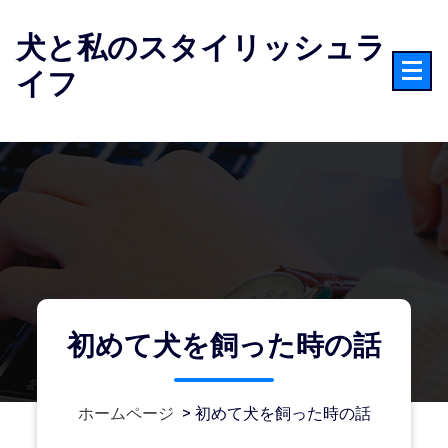
コ
ン
犬と私のスタイリッシュラ
テ
イフ
ン
ツ
へ
ス
キ
ッ
プ
初めて犬を飼った時の話
ホームページ
>
初めて犬を飼った時の話