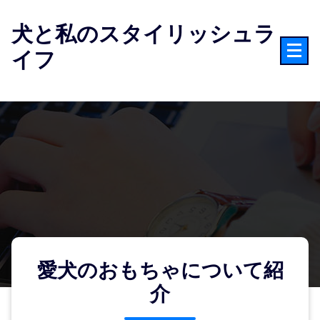
コ
ン
犬と私のスタイリッシュラ
テ
イフ
ン
ツ
へ
ス
キ
ッ
プ
愛犬のおもちゃについて紹
介